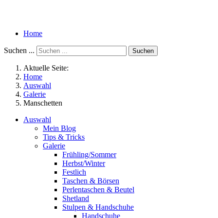
Home
Suchen ...
Suchen
Aktuelle Seite:
Home
Auswahl
Galerie
Manschetten
Auswahl
Mein Blog
Tips & Tricks
Galerie
Frühling/Sommer
Herbst/Winter
Festlich
Taschen & Börsen
Perlentaschen & Beutel
Shetland
Stulpen & Handschuhe
Handschuhe