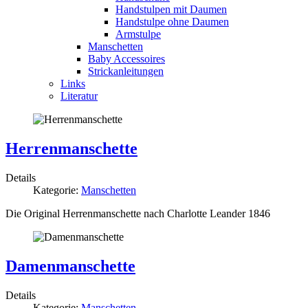
Handstulpen mit Daumen
Handstulpe ohne Daumen
Armstulpe
Manschetten
Baby Accessoires
Strickanleitungen
Links
Literatur
Herrenmanschette
Details
Kategorie:
Manschetten
Die Original Herrenmanschette nach Charlotte Leander 1846
Damenmanschette
Details
Kategorie:
Manschetten