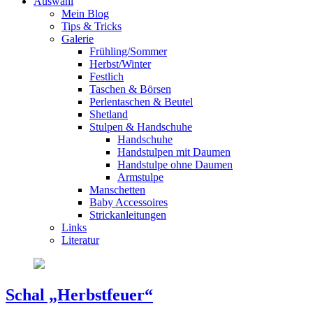
Auswahl
Mein Blog
Tips & Tricks
Galerie
Frühling/Sommer
Herbst/Winter
Festlich
Taschen & Börsen
Perlentaschen & Beutel
Shetland
Stulpen & Handschuhe
Handschuhe
Handstulpen mit Daumen
Handstulpe ohne Daumen
Armstulpe
Manschetten
Baby Accessoires
Strickanleitungen
Links
Literatur
Schal „Herbstfeuer“